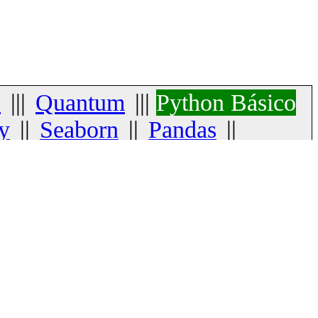
s
|||
Quantum
|||
Python Básico
y
||
Seaborn
||
Pandas
||
 Básico
||
Python com ML
os) |
Instalação
(instalação,
ipos de dados, blocos e recuos,
tuplas, conjuntos, dicionarios,
gicos, identidade, associação,
escopo) |
Funções
(Funções