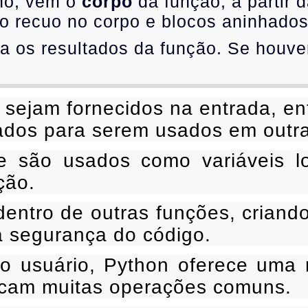
ho, vem o
corpo
da função, a partir 
 recuo no corpo e blocos aninhados
a os resultados da função. Se houv
sejam fornecidos na entrada, e
nados para serem usados em outr
e são usados como variáveis l
ção.
ntro de outras funções, criando
 segurança do código.
o usuário, Python oferece uma 
ficam muitas operações comuns.