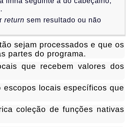
da linha seguinte à do cabeçalho,
.
er
return
sem resultado ou não
ntão sejam processados e que os
as partes do programa.
ocais que recebem valores dos
 escopos locais específicos que
rica coleção de funções nativas