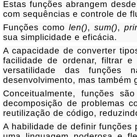
Estas funções abrangem desde 
com sequências e controle de fl
Funções como
len()
,
sum()
,
pri
sua simplicidade e eficácia.
A capacidade de converter ti
facilidade de ordenar, filtrar
versatilidade das funções
desenvolvimento, mas também ga
Conceitualmente, funções são
decomposição de problemas com
reutilização de código, reduzin
A habilidade de definir funções 
uma linguagem poderosa e fl