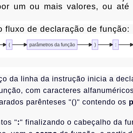
or um ou mais valores, ou até f
 fluxo de declaração de função:
(
parâmetros da função
)
:
 da linha da instrução inicia a dec
unção, com caracteres alfanumérico
arados parênteses "()" contendo os
tos "
:
" finalizando o cabeçalho da f