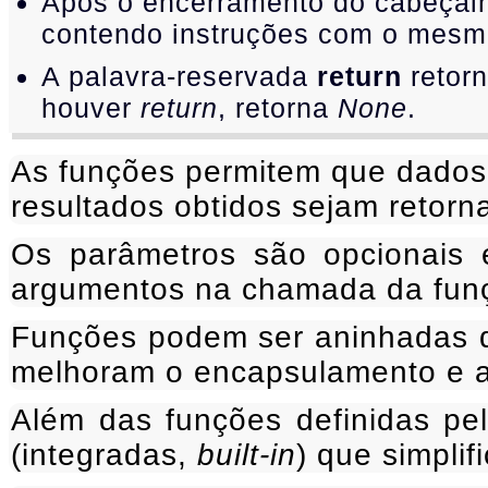
Após o encerramento do cabeçal
contendo instruções com o mesmo
A palavra-reservada
return
retorn
houver
return
, retorna
None
.
As funções permitem que dados 
resultados obtidos sejam retor
Os parâmetros são opcionais 
argumentos na chamada da fun
Funções podem ser aninhadas de
melhoram o encapsulamento e a
Além das funções definidas pel
(integradas,
built-in
) que simpli