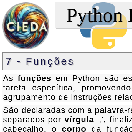
Python 
7 - Funções
As
funções
em Python são est
tarefa específica, promovend
agrupamento de instruções relac
São declaradas com a palavra-
separados por
vírgula
',', fina
cabeçalho, o
corpo
da função