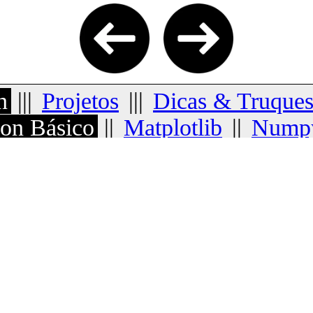
n
|||
Projetos
|||
Dicas & Truque
on Básico
||
Matplotlib
||
Nump
tistas de Dados
||
Python com ML
ntaxe, comentários, variáveis, tip
a
(sintaxe, semântica, variáveis, t
trings, booleanos, datas, listas, 
ticos, atribuição, comparação, ló
os, funções, classes, iteradores, 