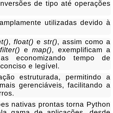
nversões de tipo até operações
amplamente utilizadas devido à
nt()
,
float()
e
str()
, assim como a
,
filter()
e
map()
, exemplificam a
enas economizando tempo de
onciso e legível.
ção estruturada, permitindo a
is gerenciáveis, facilitando a
rros.
ções nativas prontas torna Python
la gama de aplicações, desde