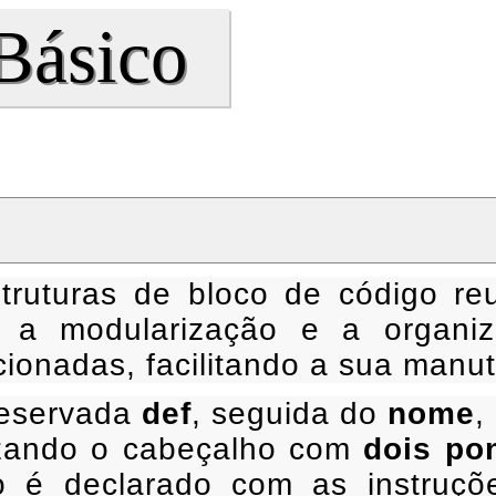
Básico
ruturas de bloco de código reu
o a modularização e a organi
ionadas, facilitando a sua manut
reservada
def
, seguida do
nome
,
lizando o cabeçalho com
dois po
 é declarado com as instruçõe