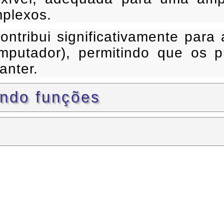
mplexos.
ntribui significativamente para
putador), permitindo que os p
anter.
ando funções