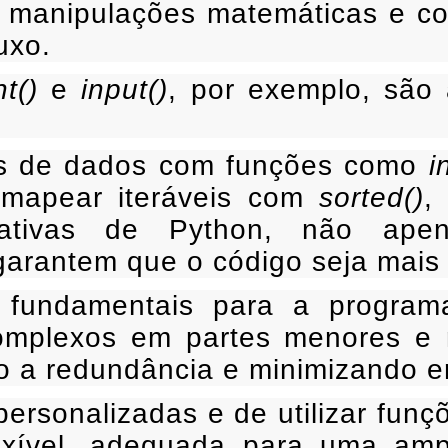
manipulações matemáticas e co
uxo.
nt()
e
input()
, por exemplo, são 
pos de dados com funções como
i
 e mapear iteráveis com
sorted()
 nativas de Python, não ap
rantem que o código seja mais c
 fundamentais para a programa
plexos em partes menores e ma
do a redundância e minimizando e
personalizadas e de utilizar fun
exível, adequada para uma amp