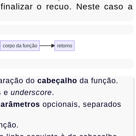
inalizar o recuo. Neste caso a
corpo da função
retorno
laração do
cabeçalho
da função.
s e
underscore
.
parâmetros
opcionais, separados
unção.