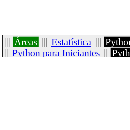
|||
Áreas
|||
Estatística
|||
Pytho
||
Python para Iniciantes
||
Pyth
Django
||
Estatística para Cien
Básico
||
Aulas
|
Introdução
(si
execução) |
Sintaxe e semântic
comentários) |
Tipos
(números, s
conversão) |
Operadores
(aritmé
bitwise) |
Blocos
(se-senão, laç