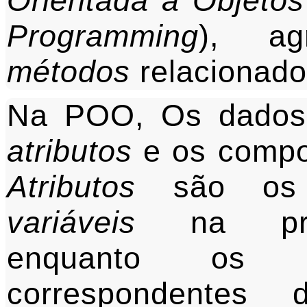
Orientada a Objetos
Programming
), a
métodos
relacionados
Na POO, Os dados
atributos
e os compo
Atributos
são os c
variáveis
na progr
enquanto o
correspondente