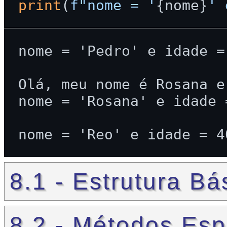
print
(
f"nome = '
{nome}
' 
nome = 'Pedro' e idade = 
Olá, meu nome é Rosana e
nome = 'Rosana' e idade =
8.1 - Estrutura B
8.2 - Métodos Esp