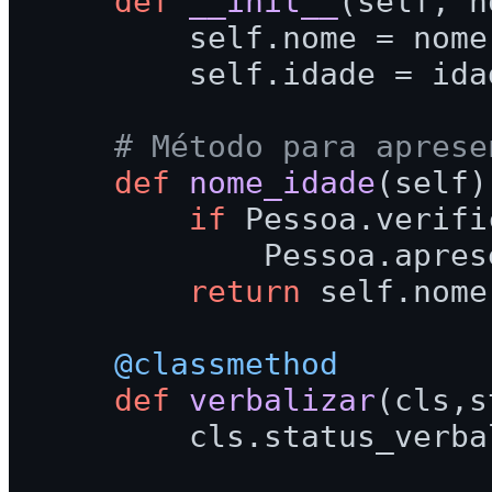
def
__init__
(
self, n
        self.nome = nome
        self.idade = ida
# Método para aprese
def
nome_idade
(
self
)
if
 Pessoa.verifi
            Pessoa.apres
return
 self.nome
    @classmethod
def
verbalizar
(
cls,s
        cls.status_verba