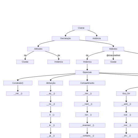
Classe
Declaração
Instância
Atributos
Métodos
de
de
de
@classmethod
Classe
Instância
Instância
Classe
Especiais
Construtor()
Atribuição
Compartimento
__init__()
__eq__()
__iter__()
Esq_Dir
__ne__()
__next__()
__add__()
__lt__()
__len__()
__sub__()
__le__()
__reversed__()
__mul__()
__gt__()
__contains__()
__div__()