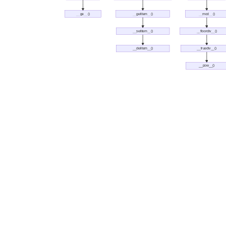
__ge__()
__getitem__()
__mod__()
__setitem__()
__floordiv__()
__delitem__()
__truediv__()
__pow__()