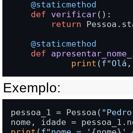
    @staticmethod
def
verificar
():

return
 Pessoa.st
    @staticmethod
def
apresentar_nome_
print
(
f"Olá,
Exemplo:
pessoa_1 = Pessoa(
"Pedro
print
(
f"nome = '
{nome}
' 