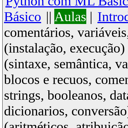
Python com ML Bási
Básico
||
Aulas
|
Intro
comentários, variáveis,
(instalação, execução)
(sintaxe, semântica, va
blocos e recuos, comen
strings, booleanos, data
dicionarios, conversão
(aritméticos, atribuiç